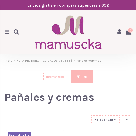
Envíos gratis en compras superiores a 60€
0
Inicio
HORA DEL BAÑO
CUIDADOS DEL BEBÉ
Pañales y cremas
OK
Borrar todo
Pañales y cremas
Relevancia
1
¡En oferta!