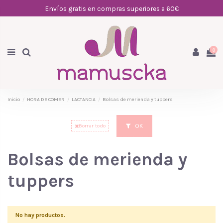
Envíos gratis en compras superiores a 60€
0
Inicio
HORA DE COMER
LACTANCIA
Bolsas de merienda y tuppers
OK
Borrar todo
Bolsas de merienda y
tuppers
No hay productos.