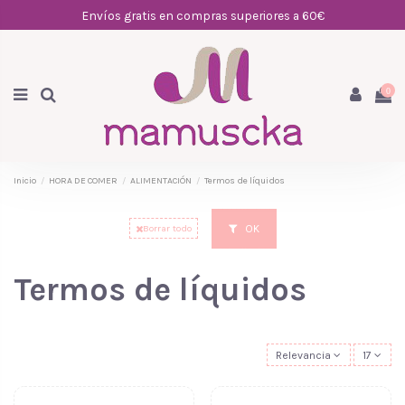
Envíos gratis en compras superiores a 60€
0
Inicio
HORA DE COMER
ALIMENTACIÓN
Termos de líquidos
OK
Borrar todo
Termos de líquidos
Relevancia
17