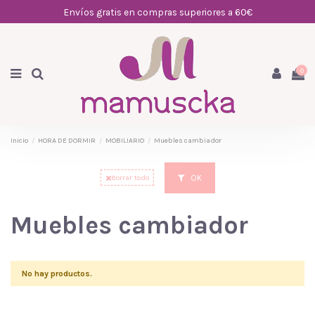
Envíos gratis en compras superiores a 60€
0
Inicio
HORA DE DORMIR
MOBILIARIO
Muebles cambiador
OK
Borrar todo
Muebles cambiador
No hay productos.